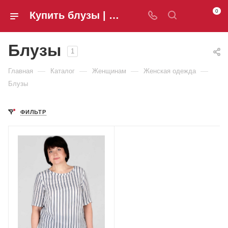
0
Купить блузы | Интернет-магазин одежды Hanns&Hellen
Блузы
1
—
—
—
—
Главная
Каталог
Женщинам
Женская одежда
Блузы
ФИЛЬТР