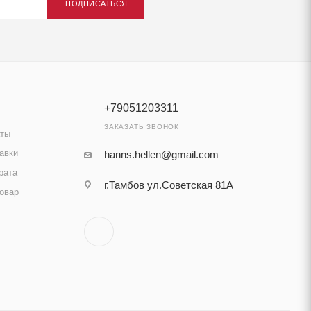
ПОДПИСАТЬСЯ
+79051203311
ЗАКАЗАТЬ ЗВОНОК
аты
авки
hanns.hellen@gmail.com
рата
г.Тамбов ул.Советская 81А
товар