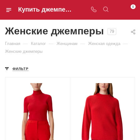
0
Купить джемперы | Интернет-магазин одежды Hanns&Hellen
Женские джемперы
79
—
—
—
—
Главная
Каталог
Женщинам
Женская одежда
Женские джемперы
ФИЛЬТР