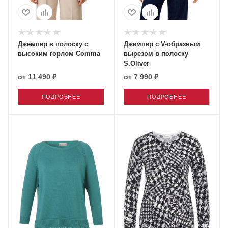
Джемпер в полоску с
Джемпер с V-образным
высоким горлом Comma
вырезом в полоску
S.Oliver
от
11 490 ₽
от
7 990 ₽
ПОДРОБНЕЕ
ПОДРОБНЕЕ