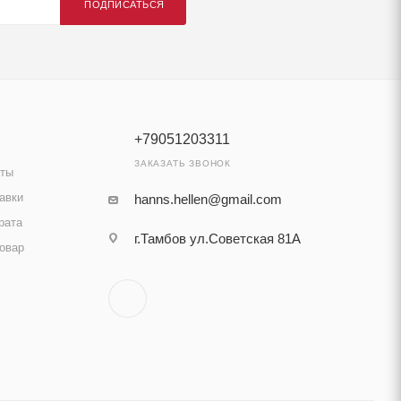
ПОДПИСАТЬСЯ
+79051203311
ЗАКАЗАТЬ ЗВОНОК
аты
авки
hanns.hellen@gmail.com
рата
г.Тамбов ул.Советская 81А
товар